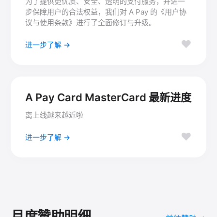
为了提供更优质、安全、透明的支付服务，并进一
步保障用户的合法权益，我们对 A Pay 的《用户协
议与使用条款》进行了全面修订与升级。
♥
进一步了解 →
A Pay Card MasterCard 最新进度
离上线越来越近啦
♥
进一步了解 →
月度赞助明细